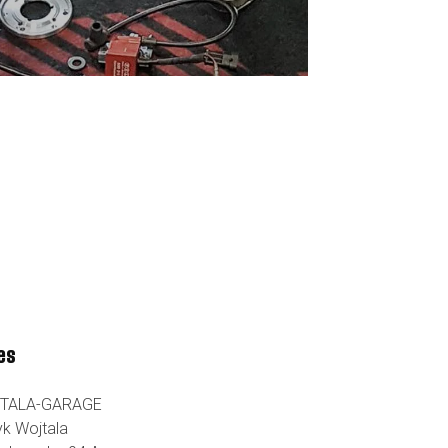
es
TALA-GARAGE
yk Wojtala