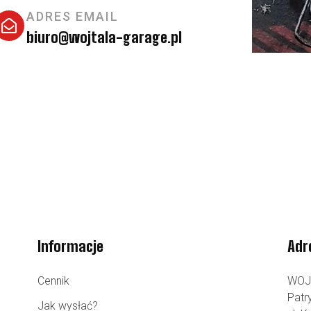
ADRES EMAIL
biuro@wojtala-garage.pl
Informacje
Adr
Cennik
WOJ
Patr
Jak wysłać?