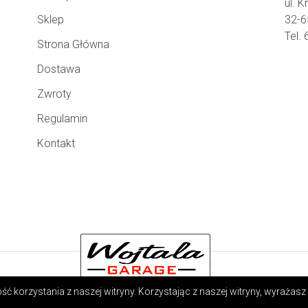
ul. 
Sklep
32-6
Tel.
Strona Główna
Dostawa
Zwroty
Regulamin
Kontakt
ć korzystania z naszej witryny. Korzystając z naszej witryny, wyrażasz 