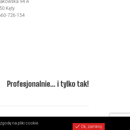
Krakowska 94 A
50 Kęty
 660-726-154
Profesjonalnie… i tylko tak!
Regulamin
Polityka prywatności
Kontakt
zgodę na pliki cookie.
Ok, zamknij