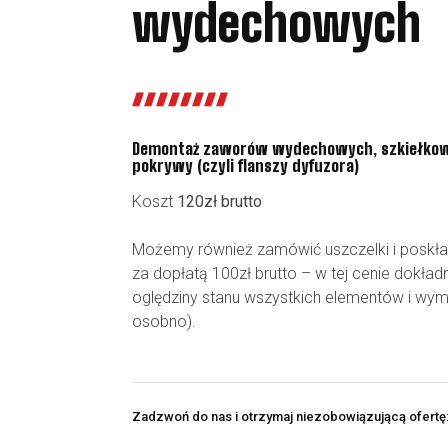
wydechowych
Demontaż zaworów wydechowych, szkiełkow
pokrywy (czyli flanszy dyfuzora)
Koszt
120zł brutto
Możemy również zamówić uszczelki i posk
za dopłatą 100zł brutto – w tej cenie dokła
oględziny stanu wszystkich elementów i wym
osobno).
Zadzwoń do nas i otrzymaj niezobowiązującą ofertę