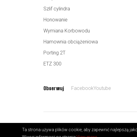
Szlif cylindra
Honowanie
Wymiana Korbowodu
Hamownia obciążeniowa
Porting 2T
ETZ 300
Obserwuj
Facebook
Youtube
Copyright © 2026 mywebpage.rocks
Ta strona używa plików cookie, aby zapewnić najlepszą jakoś