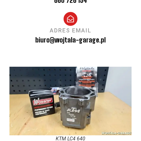
660 726 154
ADRES EMAIL
biuro@wojtala-garage.pl
KTM LC4 640