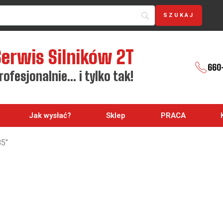
Serwis Silników 2T
660
rofesjonalnie… i tylko tak!
Jak wysłać?
Sklep
PRACA
85”