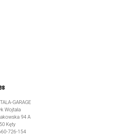
es
TALA-GARAGE
yk Wojtala
Krakowska 94 A
50 Kęty
 660-726-154