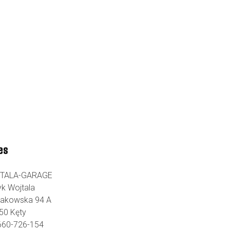
es
TALA-GARAGE
yk Wojtala
Krakowska 94 A
50 Kęty
 660-726-154