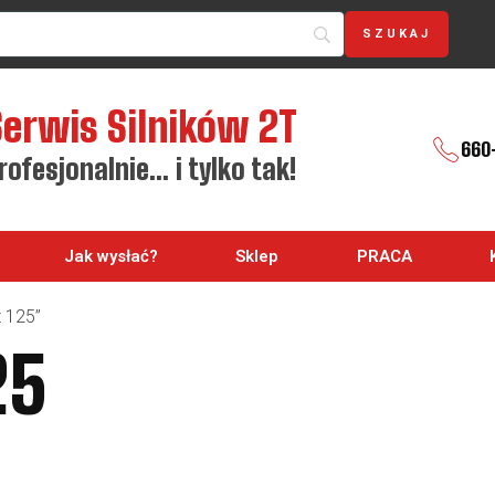
Serwis Silników 2T
660
rofesjonalnie… i tylko tak!
Jak wysłać?
Sklep
PRACA
 125”
25