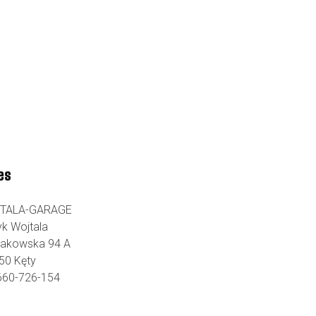
es
TALA-GARAGE
yk Wojtala
Krakowska 94 A
50 Kęty
 660-726-154