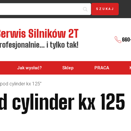
Serwis Silników 2T
660
rofesjonalnie… i tylko tak!
Jak wysłać?
Sklep
PRACA
pod cylinder kx 125”
d cylinder kx 125