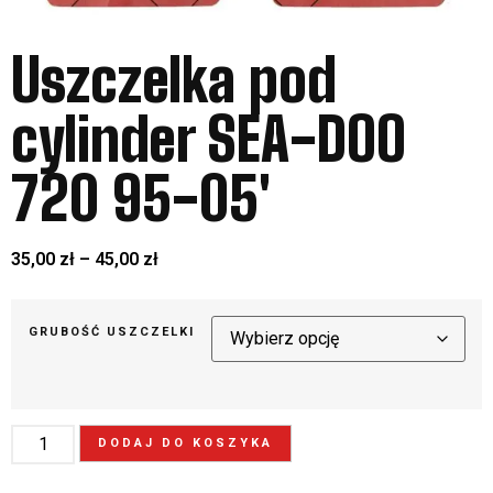
Uszczelka pod
cylinder SEA-DOO
720 95-05′
35,00
zł
–
45,00
zł
GRUBOŚĆ USZCZELKI
DODAJ DO KOSZYKA