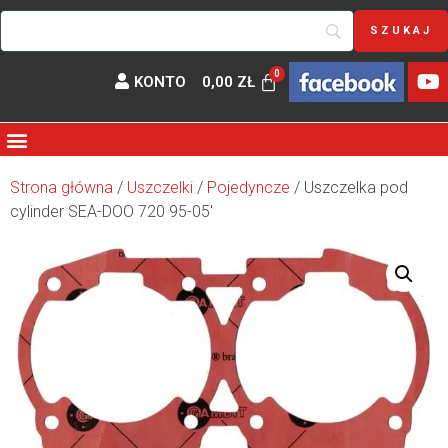
KONTO
0,00
ZŁ
Strona główna
/
Uszczelki
/
Pojedyncze
/ Uszczelka pod
cylinder SEA-DOO 720 95-05′