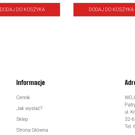
DODAJ DO KOSZYKA
DODAJ DO KOSZYKA
Informacje
Adr
Cennik
WOJ
Patr
Jak wysłać?
ul. 
Sklep
32-6
Tel.
Strona Główna