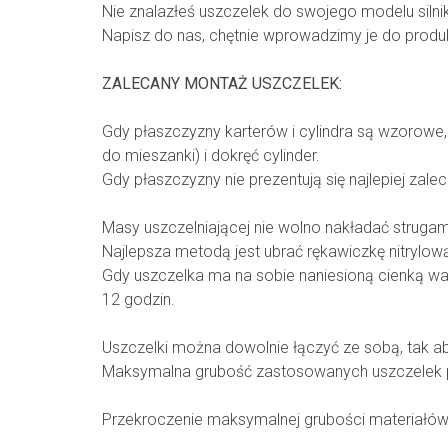
Nie znalazłeś uszczelek do swojego modelu silni
Napisz do nas, chętnie wprowadzimy je do produkc
ZALECANY MONTAŻ USZCZELEK:
Gdy płaszczyzny karterów i cylindra są wzorowe
do mieszanki) i dokręć cylinder.
Gdy płaszczyzny nie prezentują się najlepiej zal
Masy uszczelniającej nie wolno nakładać strugami
Najlepsza metodą jest ubrać rękawiczkę nitrylową
Gdy uszczelka ma na sobie naniesioną cienką war
12 godzin.
Uszczelki można dowolnie łączyć ze sobą, tak a
Maksymalna grubość zastosowanych uszczelek p
Przekroczenie maksymalnej grubości materiałów u