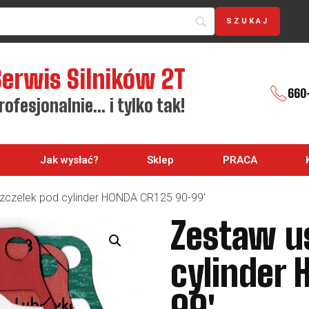
Serwis Silników 2T
660
rofesjonalnie… i tylko tak!
Jak wysłać?
Sklep
PRACA
zczelek pod cylinder HONDA CR125 90-99′
Zestaw u
cylinder