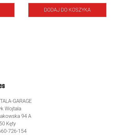
DODAJ DO KOSZYKA
es
TALA-GARAGE
yk Wojtala
Krakowska 94 A
50 Kęty
 660-726-154