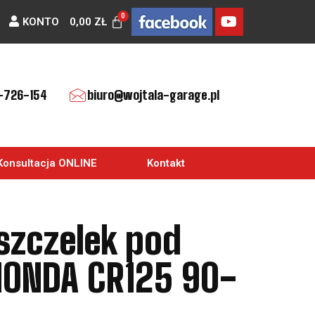
KONTO
0,00
ZŁ
-726-154
biuro@wojtala-garage.pl
Konsultacja ONLINE
Kontakt
szczelek pod
 HONDA CR125 90-