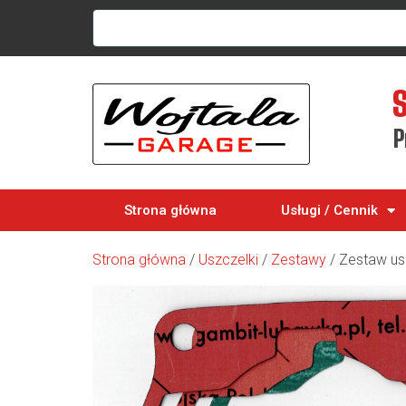
P
Strona główna
Usługi / Cennik
Strona główna
/
Uszczelki
/
Zestawy
/ Zestaw us