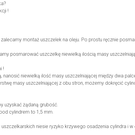
ka?
ji !
, zalecamy montaż uszczelek na oleju. Po prostu ręcznie posma
ecamy posmarować uszczelkę niewielką ilością masy uszczelniające
 !
, nanosić niewielką ilość masy uszczelniającej między dwa palce
stwę masy uszczelniającej z obu stron, możemy dokręcić cylinde
by uzyskać żądaną grubość.
od cylindrem to 1,5 mm.
szczelkarskich niesie ryzyko krzywego osadzenia cylindra i w e