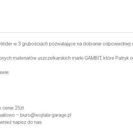
ylinder w 3 grubościach pozwalające na dobranie odpowiedniej o
nych materiałów uszczelkarskich marki GAMBIT, które Patryk od
awie:
 cenie 25zł.
ailowo – biuro@wojtala-garage.pl
ównież napisz do nas.