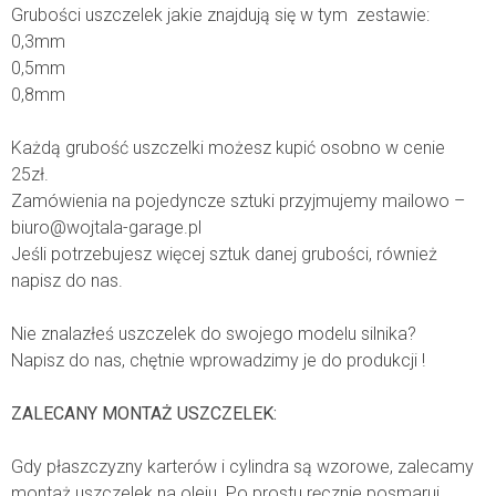
Grubości uszczelek jakie znajdują się w tym zestawie:
0,3mm
0,5mm
0,8mm
Każdą grubość uszczelki możesz kupić osobno w cenie
25zł.
Zamówienia na pojedyncze sztuki przyjmujemy mailowo –
biuro@wojtala-garage.pl
Jeśli potrzebujesz więcej sztuk danej grubości, również
napisz do nas.
Nie znalazłeś uszczelek do swojego modelu silnika?
Napisz do nas, chętnie wprowadzimy je do produkcji !
ZALECANY MONTAŻ USZCZELEK:
Gdy płaszczyzny karterów i cylindra są wzorowe, zalecamy
montaż uszczelek na oleju. Po prostu ręcznie posmaruj