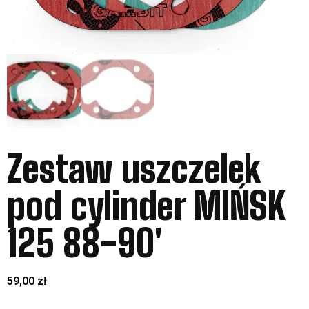
Zestaw uszczelek
pod cylinder MIŃSK
125 88-90′
59,00
zł