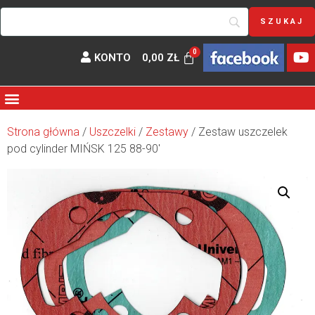
KONTO
0,00
ZŁ
Strona główna
/
Uszczelki
/
Zestawy
/ Zestaw uszczelek
pod cylinder MIŃSK 125 88-90′