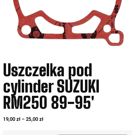
Uszczelka pod
cylinder SUZUKI
RM250 89-95′
19,00
zł
–
25,00
zł