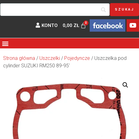
KONTO
0,00
ZŁ
Strona główna
/
Uszczelki
/
Pojedyncze
/ Uszczelka pod
cylinder SUZUKI RM250 89-95′