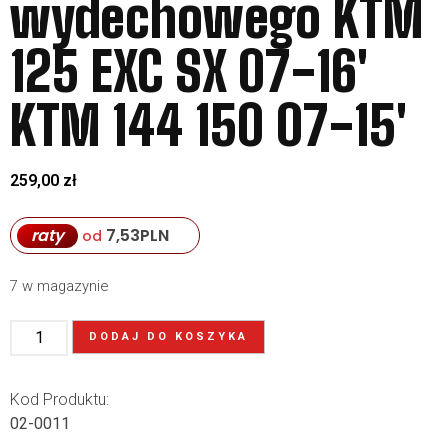
wydechowego KTM
125 EXC SX 07-16′
KTM 144 150 07-15′
259,00
zł
raty
7,53
PLN
od
7 w magazynie
DODAJ DO KOSZYKA
Kod Produktu:
02-0011