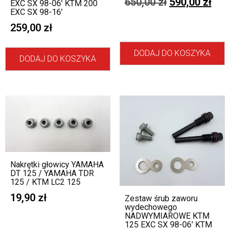
650,00
zł
590,00
zł
EXC SX 98-06′ KTM 200
EXC SX 98-16′
259,00
zł
DODAJ DO KOSZYKA
DODAJ DO KOSZYKA
Nakrętki głowicy YAMAHA
DT 125 / YAMAHA TDR
125 / KTM LC2 125
19,90
zł
Zestaw śrub zaworu
wydechowego
NADWYMIAROWE KTM
125 EXC SX 98-06′ KTM