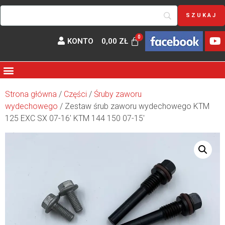
KONTO
0,00
ZŁ
Strona główna
/
Części
/
Śruby zaworu
wydechowego
/ Zestaw śrub zaworu wydechowego KTM
125 EXC SX 07-16′ KTM 144 150 07-15′