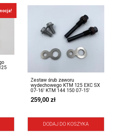
mocja!
go
125
Zestaw śrub zaworu
wydechowego KTM 125 EXC SX
07-16′ KTM 144 150 07-15′
259,00
zł
DODAJ DO KOSZYKA