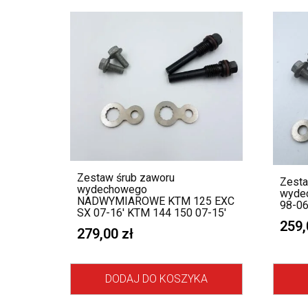
Zestaw śrub zaworu
Zesta
wydechowego
wyde
NADWYMIAROWE KTM 125 EXC
98-06
SX 07-16′ KTM 144 150 07-15′
259
279,00
zł
DODAJ DO KOSZYKA