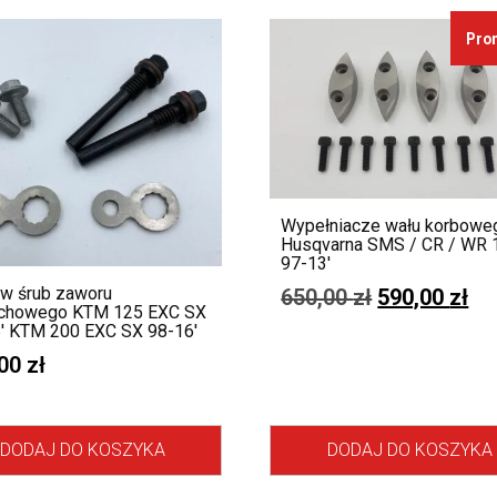
Pro
Wypełniacze wału korbowe
Husqvarna SMS / CR / WR 
97-13′
w śrub zaworu
650,00
zł
590,00
zł
chowego KTM 125 EXC SX
′ KTM 200 EXC SX 98-16′
,00
zł
DODAJ DO KOSZYKA
DODAJ DO KOSZYKA