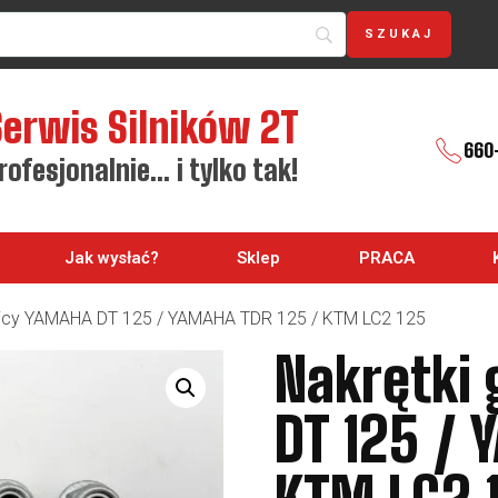
Serwis Silników 2T
660
rofesjonalnie… i tylko tak!
Jak wysłać?
Sklep
PRACA
wicy YAMAHA DT 125 / YAMAHA TDR 125 / KTM LC2 125
Nakrętki
DT 125 / 