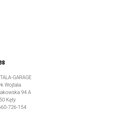
es
TALA-GARAGE
yk Wojtala
Krakowska 94 A
50 Kęty
 660-726-154