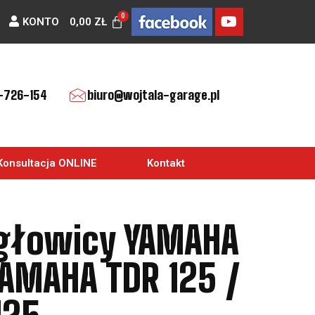
KONTO
0,00
ZŁ
-726-154
biuro@wojtala-garage.pl
Konsultacja ONLINE
Kontakt
 głowicy YAMAHA
YAMAHA TDR 125 /