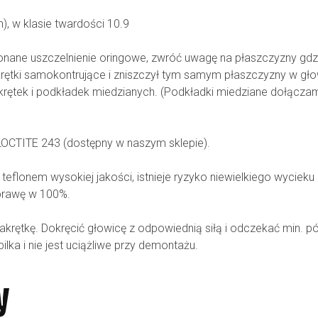
), w klasie twardości 10.9
ne uszczelnienie oringowe, zwróć uwagę na płaszczyzny gdzie 
ętki samokontrujące i zniszczył tym samym płaszczyzny w głowi
rętek i podkładek miedzianych. (Podkładki miedziane dołącza
OCTITE 243 (dostępny w naszym sklepie).
 teflonem wysokiej jakości, istnieje ryzyko niewielkiego wycie
sprawę w 100%.
 nakrętkę. Dokręcić głowicę z odpowiednią siłą i odczekać min. 
lka i nie jest uciążliwe przy demontażu.
y