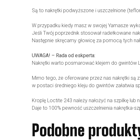
Są to nakrętki podwyższone i uszczelnione (teflon
W przypadku kiedy masz w swojej Yamasze wykona
Jeśli Twój poprzednik stosował radełkowane nakr
Następnie skręcamy głowicę za pomocą tych nak
UWAGA! – Rada od eskperta:
Nakrętki warto posmarować klejem do gwintów L
Mimo tego, że oferowane przez nas nakrętki są z
w postaci średniego kleju do gwintów załatwia 
Kroplę Loctite 243 należy nałożyć na szpilkę lub
Daje to 100% pewność uszczelnienia nakrętka-szpi
Podobne produkt