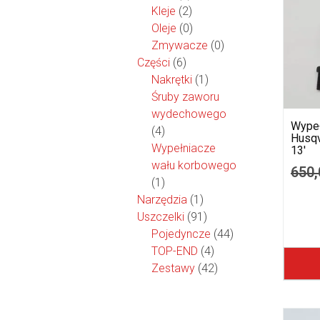
Kleje
(2)
Oleje
(0)
Zmywacze
(0)
Części
(6)
Nakrętki
(1)
Śruby zaworu
wydechowego
Wypeł
(4)
Husqv
Wypełniacze
13′
wału korbowego
650
(1)
Narzędzia
(1)
Uszczelki
(91)
Pojedyncze
(44)
TOP-END
(4)
Zestawy
(42)