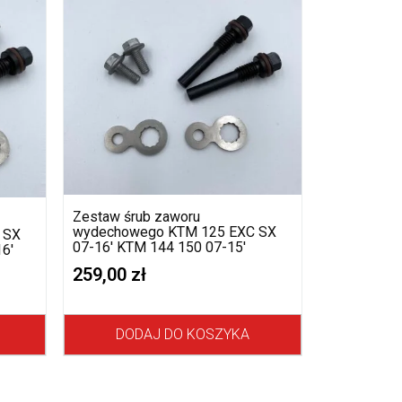
Zestaw śrub zaworu
wydechowego KTM 125 EXC SX
 SX
07-16′ KTM 144 150 07-15′
6′
259,00
zł
DODAJ DO KOSZYKA