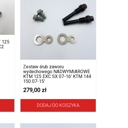
T 125
C2
Zestaw śrub zaworu
wydechowego NADWYMIAROWE
KTM 125 EXC SX 07-16′ KTM 144
150 07-15′
279,00
zł
DODAJ DO KOSZYKA