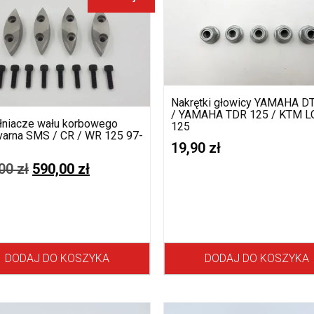
Nakrętki głowicy YAMAHA D
/ YAMAHA TDR 125 / KTM L
niacze wału korbowego
125
arna SMS / CR / WR 125 97-
19,90
zł
,00
zł
590,00
zł
DODAJ DO KOSZYKA
DODAJ DO KOSZYKA