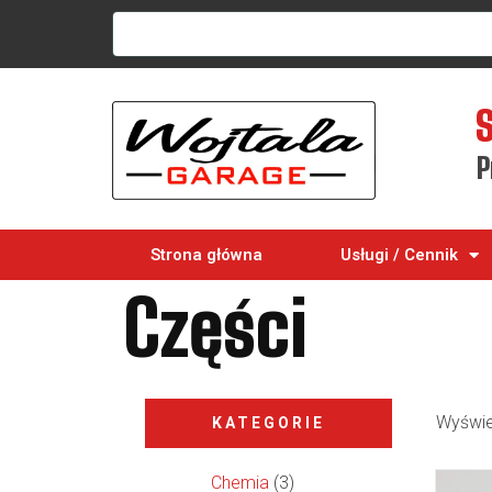
P
Strona główna
Usługi / Cennik
Części
Wyświe
KATEGORIE
Chemia
(3)