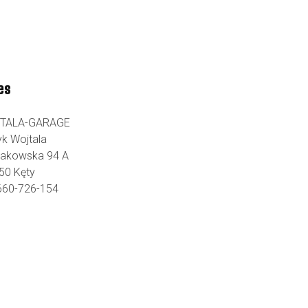
es
TALA-GARAGE
yk Wojtala
Krakowska 94 A
50 Kęty
 660-726-154