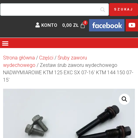
KONTO
0,00
ZŁ
Strona główna
/
Części
/
Śruby zaworu
wydechowego
/ Zestaw śrub zaworu wydechowego
NADWYMIAROWE KTM 125 EXC SX 07-16′ KTM 144 150 07-
15′