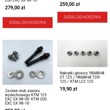
200 EXC SX 98-16′
259,00
zł
279,00
zł
DODAJ DO KOSZYKA
DODAJ DO KOSZYKA
Nakrętki głowicy YAMAHA
DT 125 / YAMAHA TDR
125 / KTM LC2 125
19,90
zł
Zestaw śrub zaworu
wydechowego KTM 125
EXC SX 98-06′ KTM 200
EXC SX 98-16′