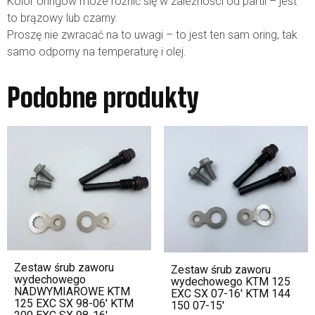
Kolor oringów może różnić się w zależności od partii – jest
to brązowy lub czarny.
Proszę nie zwracać na to uwagi – to jest ten sam oring, tak
samo odporny na temperaturę i olej.
Podobne produkty
Zestaw śrub zaworu
Zestaw śrub zaworu
wydechowego
wydechowego KTM 125
NADWYMIAROWE KTM
EXC SX 07-16′ KTM 144
125 EXC SX 98-06′ KTM
150 07-15′