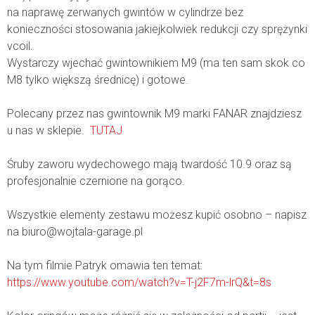
na naprawę zerwanych gwintów w cylindrze bez
konieczności stosowania jakiejkolwiek redukcji czy sprężynki
vcoil.
Wystarczy wjechać gwintownikiem M9 (ma ten sam skok co
M8 tylko większą średnicę) i gotowe.
Polecany przez nas gwintownik M9 marki FANAR znajdziesz
u nas w sklepie.
TUTAJ
Śruby zaworu wydechowego mają twardość 10.9 oraz są
profesjonalnie czernione na gorąco.
Wszystkie elementy zestawu możesz kupić osobno – napisz
na biuro@wojtala-garage.pl
Na tym filmie Patryk omawia ten temat:
https://www.youtube.com/watch?v=T-j2F7m-lrQ&t=8s