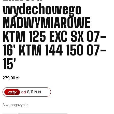
wydechowego
NADWYMIAROWE
KTM 125 EXC SX 07-
16′ KTM 144 150 07-
15′
279,00
zł
raty
8,11
PLN
od
3 w magazynie